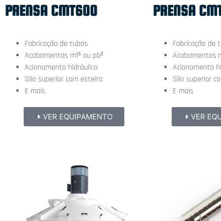
PRENSA CM
PRENSA CMT600
Fabricação de 
Fabricação de tubos
Acabamentos m
Acabamentos mf¹ ou pb²
Acionamento hi
Acionamento hidráulico
Silo superior c
Silo superior com esteira
E mais
E mais
VER EQ
VER EQUIPAMENTO