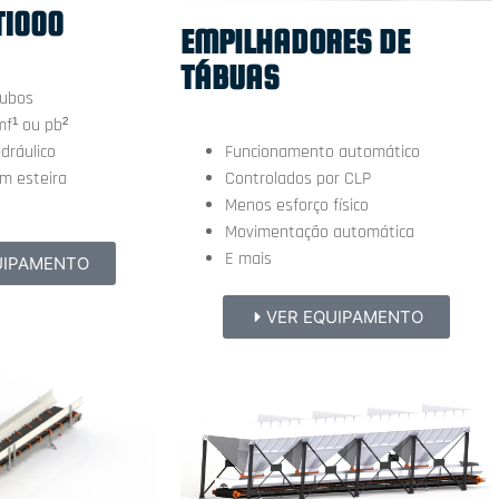
T1000
EMPILHADORES DE
TÁBUAS
tubos
f¹ ou pb²
Funcionamento automático
dráulico
Controlados por CLP
om esteira
Menos esforço físico
Movimentação automática
E mais
UIPAMENTO
VER EQUIPAMENTO