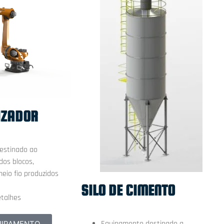
IZADOR
estinado ao
os blocos,
eio fio produzidos
SILO DE CIMENTO
etalhes
Equipamento destinado a
UIPAMENTO