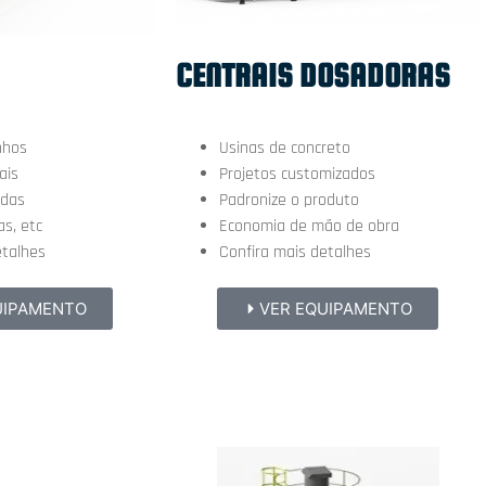
CENTRAIS DOSADORAS
Usinas de concreto
nhos
Projetos customizados
ais
Padronize o produto
adas
Economia de mão de obra
as, etc
Confira mais detalhes
etalhes
VER EQUIPAMENTO
UIPAMENTO