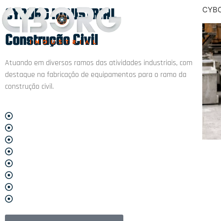
CYBO
CYBORG INDUSTRIAL
Construção Civil
Atuando em diversos ramos das atividades industriais, com
destaque na fabricação de equipamentos para o ramo da
construção civil.
Vibro-prensa
Prensa para tubos
Misturadores
Esteiras
Moldes
Centrais dosadoras
Usinas de concreto
Robô paletizador silo de cimento