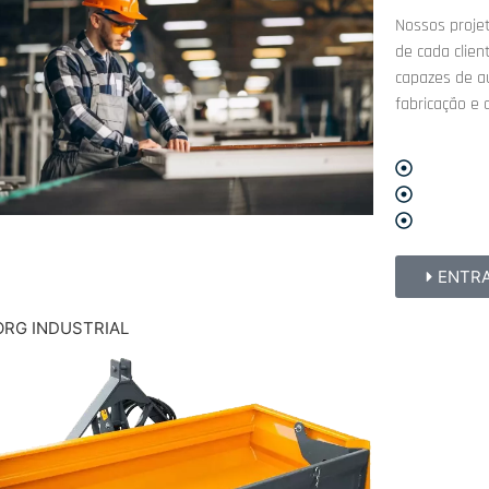
Nossos proje
de cada clie
capazes de a
fabricação e
Projetos 
Manutençã
Otimizaç
ENTR
RG INDUSTRIAL