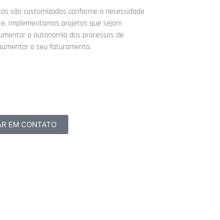
tos são customizados conforme a necessidade
nte. Implementamos projetos que sejam
umentar a autonomia dos processos de
 aumentar o seu faturamento.
industriais
o industrial
ão de processos
AR EM CONTATO