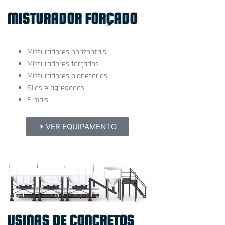
MISTURADOR FORÇADO
Misturadores horizontais
Misturadores forçados
Misturadores planetários
Silos e agregados
E mais
VER EQUIPAMENTO
USINAS DE CONCRETOS